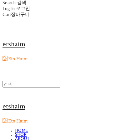
Search
검색
Log In
로그인
Cart
장바구니
etshaim
etshaim
HOME
SHOP
ABOUT