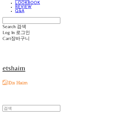
LOOKBOOK
REVIEW
Q&A
Search
검색
Log In
로그인
Cart
장바구니
etshaim