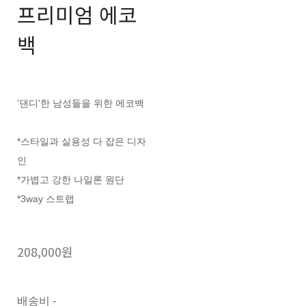
프리미엄 에코
백
'댄디'한 남성들을 위한 에코백
*스타일과 실용성 다 잡은 디자
인
*가볍고 강한 나일론 원단
*3way 스트랩
208,000원
배송비
-