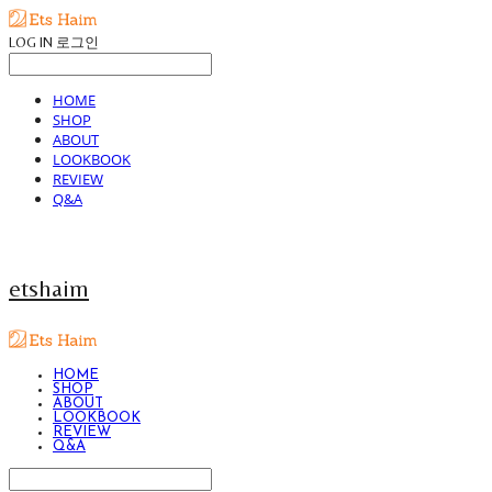
LOG IN
로그인
HOME
SHOP
ABOUT
LOOKBOOK
REVIEW
Q&A
etshaim
HOME
SHOP
ABOUT
LOOKBOOK
REVIEW
Q&A