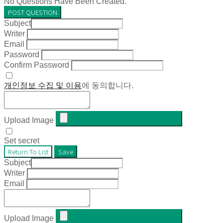
No Questions Have Been Created.
POST QUESTION
Subject
Writer
Email
Password
Confirm Password
개인정보 수집 및 이용
에 동의합니다.
Upload Image
Set secret
Return To List
Save
Subject
Writer
Email
Upload Image