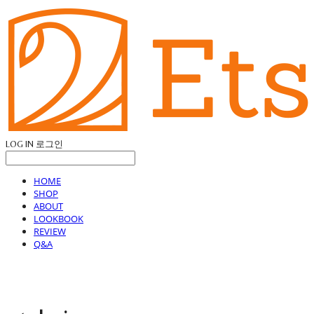
LOG IN
로그인
HOME
SHOP
ABOUT
LOOKBOOK
REVIEW
Q&A