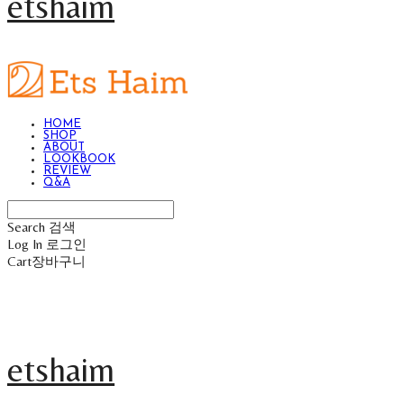
etshaim
HOME
SHOP
ABOUT
LOOKBOOK
REVIEW
Q&A
Search
검색
Log In
로그인
Cart
장바구니
etshaim