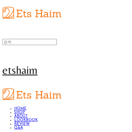
etshaim
HOME
SHOP
ABOUT
LOOKBOOK
REVIEW
Q&A